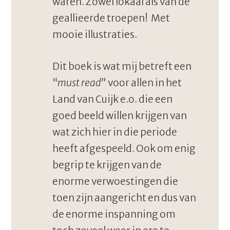
waren. Zowel lokaal als van de
geallieerde troepen! Met
mooie illustraties.
Dit boek is wat mij betreft een
“
must read
” voor allen in het
Land van Cuijk e.o. die een
goed beeld willen krijgen van
wat zich hier in die periode
heeft afgespeeld. Ook om enig
begrip te krijgen van de
enorme verwoestingen die
toen zijn aangericht en dus van
de enorme inspanning om